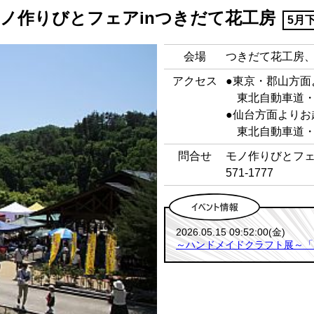
ノ作りびとフェアinつきだて花工房
5月
会場
つきだて花工房
アクセス
●東京・郡山方面
東北自動車道・福
●仙台方面よりお
東北自動車道・福
問合せ
モノ作りびとフェ
571-1777
2026.05.15 09:52:00(金)
～ハンドメイドクラフト展～「